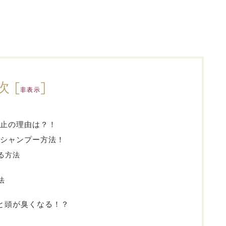
次
[
]
非表示
禁止の理由は？！
シャンプー方法！
る方法
法
と頭が臭くなる！？