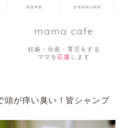
切迫早産
女性特有の病気
mama cafe
妊娠・出産・育児をする
ママを
応援
します
で頭が痒い臭い！皆シャンプ