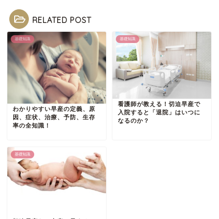
RELATED POST
基礎知識
基礎知識
看護師が教える！切迫早産で
わかりやすい早産の定義、原
入院すると「退院」はいつに
因、症状、治療、予防、生存
なるのか？
率の全知識！
基礎知識