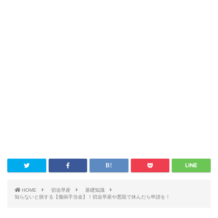
HOME
切迫早産
基礎知識
知らないと損する【傷病手当金】！切迫早産や悪阻で休んだら申請を！