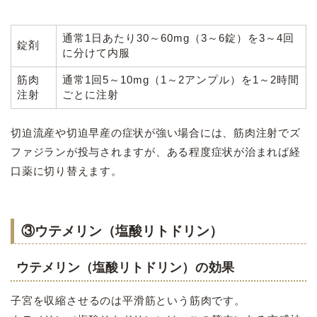
通常1日あたり30～60mg（3～6錠）を3～4回
錠剤
に分けて内服
筋肉
通常1回5～10mg（1～2アンプル）を1～2時間
注射
ごとに注射
切迫流産や切迫早産の症状が強い場合には、筋肉注射でズ
ファジランが投与されますが、ある程度症状が治まれば経
口薬に切り替えます。
③ウテメリン（塩酸リトドリン）
ウテメリン（塩酸リトドリン
）の
効果
子宮を収縮させるのは平滑筋という筋肉です。