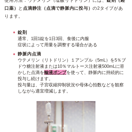
使用方法：ウテメリン（塩酸リトドリン
）に
は、
錠剤（経
口薬）
と
点滴静注（点滴で静脈内に投与）
の2タイプがあ
ります。
錠剤
通常、1回1錠を1日3回、食後に内服
症状によって用量を調整する場合がある
静脈内点滴
ウテメリン（リトドリン）１アンプル（5mL）を5％ブ
ドウ糖注射液または10％マルトース注射液500mLに溶
かした点滴を
輸液ポンプ
を使って、静脈内に持続的に
投与し続けます。
投与量は、子宮収縮抑制状況や母体心拍数などを観察
しながら適宜増減します。