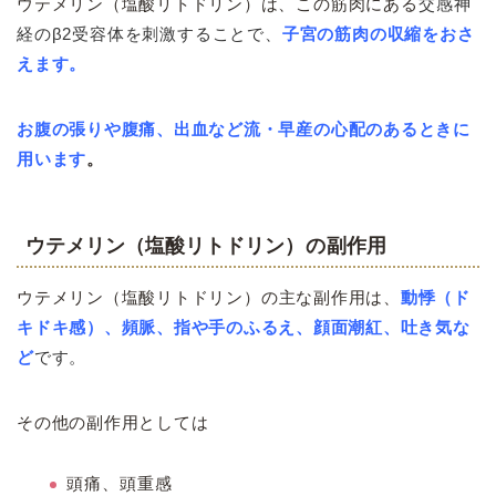
ウテメリン（塩酸リトドリン
）は、
この筋肉にある
交感神
経のβ2受容体を刺激することで、
子宮の筋肉の収縮をおさ
えます。
お腹
の張りや腹痛、出血など流・早産の心配のあるときに
用います
。
ウテメリン（塩酸リトドリン
）の
副作用
ウテメリン（塩酸リトドリン
）の
主な副作用は、
動悸（ド
キドキ感）、頻脈、指や手のふるえ、顔面潮紅、吐き気な
ど
です。
その他の副作用としては
頭痛、頭重感