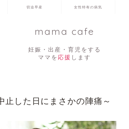
切迫早産
女性特有の病気
mama cafe
妊娠・出産・育児をする
ママを
応援
します
中止した日にまさかの陣痛～