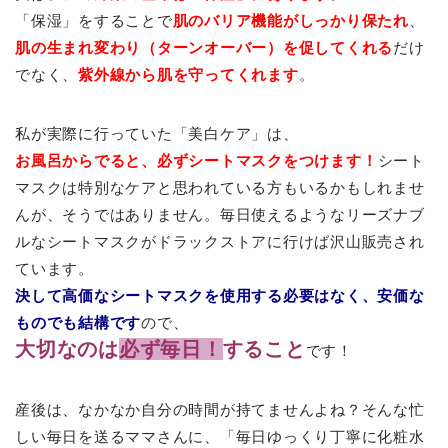
「保湿」をすることで
肌のバリア機能がしっかり保たれ
、
肌の生まれ変わり（ターンオーバー）を促してくれる
だけ
でなく、
紫外線から肌を守ってくれます
。
私が実際に行っていた「美白ケア」は、
お風呂からでると、
必ず
シートマスクをつけます！
シート
マスクは特別なケアと思われている方もいるかもしれませ
んが、そうではありません。毎日使えるようなリーズナブ
ルなシートマスクがドラックストアに行けば沢山販売され
ています。
決して高価なシートマスクを使用する必要はなく、安価な
ものでも結構です
ので、
大切なのは
必ず毎日！
すること
です！
産後は、なかなか自分の時間が持てませんよね？そんな忙
しい毎日を送るママさんに、「毎日ゆっくり丁寧に化粧水