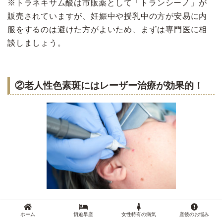
※トラネキサム酸は市販薬として
「トランシーノ」が
販売されていますが、妊娠中や授乳中の方が安易に内
服をするのは避けた方がよいため、まずは専門医に相
談しましょう。
②老人性色素斑にはレーザー治療が効果的！
老人性色素斑はレーザー治療で簡単に取ることが可能で
ホーム
切迫早産
女性特有の病気
産後のお悩み
す！使用する機械は病院によってさまざまですが、よく聞