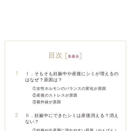
目次
[
]
非表示
Ⅰ．そもそも妊娠中や産後にシミが増えるの
はなぜ？原因は？
①女性ホルモンのバランスの変化が原因
②産後のストレスが原因
③紫外線が原因
Ⅱ．妊娠中にできたシミは産後消える？消え
ない？
①妊娠や出産期に現れやすい肝斑（かんぱん）