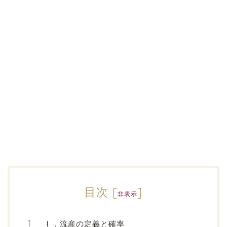
目次
[
]
非表示
Ⅰ．流産の定義と確率