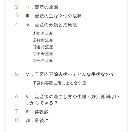
Ⅱ．流産の原因
Ⅲ．流産の主な２つの症状
Ⅳ．流産の分類と治療法
①切迫流産
②稽留流産
③進行流産
④不全流産
⑤完全流産
Ⅴ．子宮内容除去術ってどんな手術なの？
子宮内容除去術による合併症
Ⅵ．流産後の過ごし方や生理・妊活再開はい
つからできる？
Ⅶ．体験談
Ⅷ．最後に