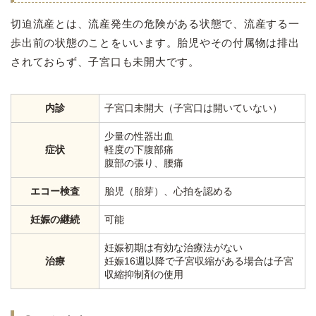
切迫流産とは、流産発生の危険がある状態で、流産する一
歩出前の状態のことをいいます。胎児やその付属物は排出
されておらず、子宮口も未開大です。
内診
子宮口未開大（子宮口は開いていない）
少量の性器出血
症状
軽度の下腹部痛
腹部の張り、腰痛
エコー検査
胎児（胎芽）、心拍を認める
妊娠の継続
可能
妊娠初期は有効な治療法がない
治療
妊娠16週以降で子宮収縮がある場合は子宮
収縮抑制剤の使用