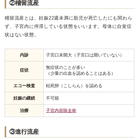
②稽留流産
稽留流産とは、妊娠22週未満に胎児が死亡したにも関わら
ず、子宮内に停滞している状態をいいます。母体に自覚症
状はない状態。
内診
子宮口未開大（子宮口は開いていない）
無症状のことが多い
症状
（少量の出血を認めることはある）
エコー検査
枯死卵（こしらん）を認める
妊娠の継続
不可能
治療
子宮内容除去術
③進行流産