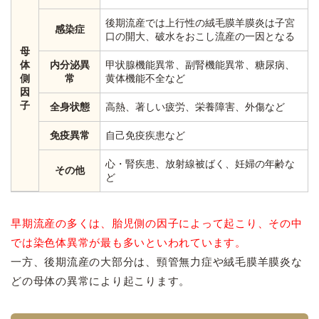
後期流産では上行性の絨毛膜羊膜炎は子宮
感染症
口の開大、破水をおこし流産の一因となる
母
体
内分泌異
甲状腺機能異常、副腎機能異常、糖尿病、
側
常
黄体機能不全など
因
子
全身状態
高熱、著しい疲労、栄養障害、外傷など
免疫異常
自己免疫疾患など
心・腎疾患、放射線被ばく、妊婦の年齢な
その他
ど
早期流産の多くは、胎児側の因子によって起こり、その中
では染色体異常が最も多いといわれています。
一方、後期流産の大部分は、頸管無力症や絨毛膜羊膜炎な
どの母体の異常により起こります。