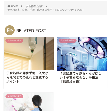
HOME
女性特有の病気
流産の確率、症状、手術、流産後の生理・妊娠についての全まとめ！
RELATED POST
女性特有の病気
女性特有の病気
子宮筋腫の開腹手術｜入院か
子宮筋腫でも赤ちゃんがほし
ら退院までの流れと注意する
い！子宮を取らない手術法
ポイント
【筋腫核出術】
女性特有の病気