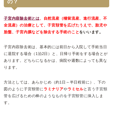
の？
子宮内容除去術とは
、自然流産（稽留流産、進行流産、不
全流産）の治療として、子宮頚管を広げたうえで、胎児や
胎盤、子宮内膜などを除去する手術のこと
をいいます。
子宮内容除去術は、基本的には前日から入院して手術当日
に退院する場合（1泊2日）と、日帰り手術をする場合とが
あります。どちらになるかは、病院や週数によっても異な
ります。
方法としては、あらかじめ（約1日～半日程前に）、下の
図のように子宮頸管に
ラミナリア
や
ラミセル
と言う
子宮頸
管を広げるための棒のようなものを子宮頸管に挿入
しま
す。