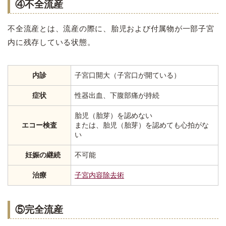
④不全流産
不全流産とは、流産の際に、胎児および付属物が一部子宮
内に残存している状態。
内診
子宮口開大（子宮口が開ている）
症状
性器出血、下腹部痛が持続
胎児（胎芽）を認めない
エコー検査
または、胎児（胎芽）を認めても心拍がな
い
妊娠の継続
不可能
治療
子宮内容除去術
⑤完全流産