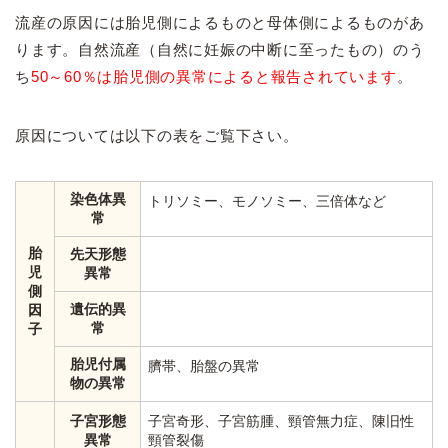
流産の原因には胎児側によるものと母体側によるものがあ
ります。自然流産（自然に妊娠の中断に至ったもの）のう
ち
50～60％は胎児側の異常によると報告されています
。
原因については以下の表をご覧下さい。
染色体異
トリソミー、モノソミー、三倍体など
常
胎
先天形態
児
異常
側
遺伝的異
因
常
子
胎児付属
臍帯、胎盤の異常
物の異常
子宮形態
子宮奇形、子宮筋腫、頸管無力症、陳旧性
異常
頸管裂傷