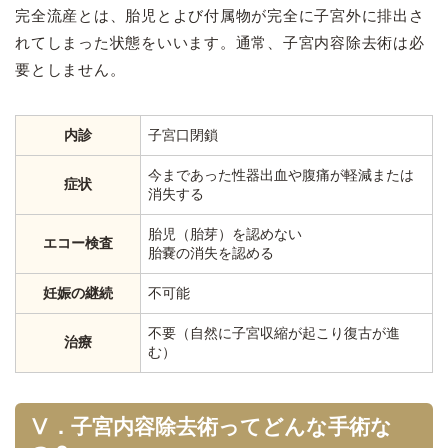
完全流産とは、胎児とよび付属物が完全に子宮外に排出さ
れてしまった状態をいいます。通常、子宮内容除去術は必
要としません。
内診
子宮口閉鎖
今まであった性器出血や腹痛が軽減または
症状
消失する
胎児（胎芽）を認めない
エコー検査
胎嚢の消失を認める
妊娠の継続
不可能
不要（自然に子宮収縮が起こり復古が進
治療
む）
Ⅴ．子宮内容除去術ってどんな手術な