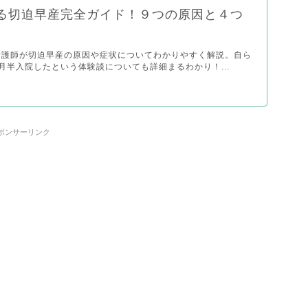
る切迫早産完全ガイド！９つの原因と４つ
看護師が切迫早産の原因や症状についてわかりやすく解説。自ら
月半入院したという体験談についても詳細まるわかり！...
ポンサーリンク