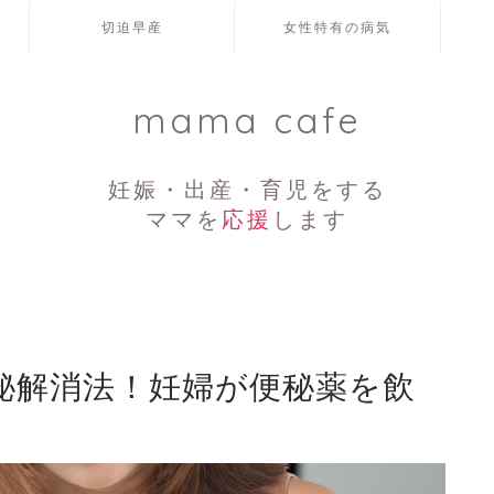
切迫早産
女性特有の病気
mama cafe
妊娠・出産・育児をする
ママを
応援
します
秘解消法！妊婦が便秘薬を飲