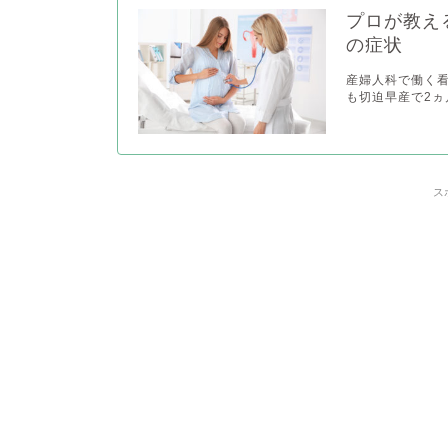
プロが教え
の症状
産婦人科で働く
も切迫早産で2ヵ
ス