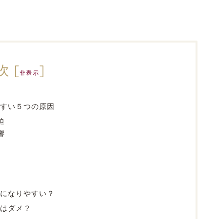
次
[
]
非表示
やすい５つの原因
迫
響
」になりやすい？
はダメ？