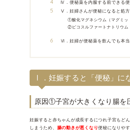
Ⅳ．便秘薬を内服する前できる便
Ⅴ．妊婦さんが便秘になると処方
①酸化マグネシウム（マグミッ
②ピコスルファートナトリウム
Ⅵ．妊婦が便秘薬を飲んでも本当
Ⅰ．妊娠すると「便秘」に
原因①子宮が大きくなり腸を
妊娠すると赤ちゃんが成長するにつれ子宮もど
しまうた
め、
腸の動きが悪くなり
便秘になりや